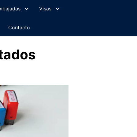
mbajadas
Visas
Contacto
tados