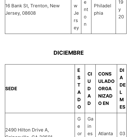
e
19
16 Bank St, Trenton, New
w
Philadel
nt
y
Jersey, 08608
Je
phia
o
20
rs
n
ey
DICIEMBRE
E
DI
CI
CONS
S
A
U
ULADO
T
DE
SEDE
D
ORGA
A
L
A
NIZAD
D
M
D
O EN
O
ES
G
Ga
e
in
2490 Hilton Drive A,
or
es
Atlanta
03