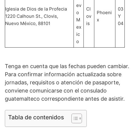
ev
Iglesia de Dios de la Profecia
Cl
03
o
Phoeni
1220 Calhoun St., Clovis,
ov
Y
M
x
Nuevo México, 88101
is
04
ex
ic
o
Tenga en cuenta que las fechas pueden cambiar.
Para confirmar información actualizada sobre
jornadas, requisitos o atención de pasaporte,
conviene comunicarse con el consulado
guatemalteco correspondiente antes de asistir.
Tabla de contenidos