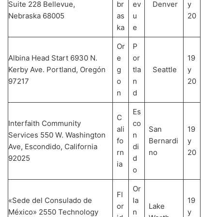
Suite 228 Bellevue,
br
ev
Denver
y
Nebraska 68005
as
u
20
ka
e
Or
P
Albina Head Start 6930 N.
e
or
19
Kerby Ave. Portland, Oregón
g
tla
Seattle
y
97217
o
n
20
n
d
Es
C
Interfaith Community
co
ali
San
19
Services 550 W. Washington
n
fo
Bernardi
y
Ave, Escondido, California
di
rn
no
20
92025
d
ia
o
Or
Fl
«Sede del Consulado de
la
19
or
Lake
México» 2550 Technology
n
y