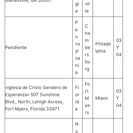
Gainesville, GA 30501
gi
vil
a
le
P
C
e
ha
n
m
03
ns
Philade
Pendiente
be
Y
yl
lphia
rs
04
va
bu
ni
rg
a
Fo
«Iglesia de Cristo Sendero de
Fl
rt
03
Esperanza» 507 Sunshine
or
M
Miami
Y
Blvd., North, Lehigh Acress,
id
ye
04
Fort Myers, Florida 33971
a
rs
N
u