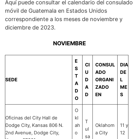
Aquí puede consultar el calendario del consulado
móvil de Guatemala en Estados Unidos
correspondiente a los meses de noviembre y
diciembre de 2023.
NOVIEMBRE
E
CI
CONSUL
DIA
S
U
ADO
DE
T
SEDE
D
ORGANI
L
A
A
ZADO
ME
D
D
EN
S
O
O
Oficinas del City Hall de
kl
T
Dodge City, Kansas 806 N.
ah
Oklahom
11 y
ul
2nd Avenue, Dodge City,
o
a City
12
sa