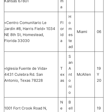
Kansas 67801
m
a
H
«Centro Comunitario Le
Fl
o
Jardín #8, Harris Field» 1034
or
m
Miami
06
NE 8th St, Homestead,
id
es
Florida 33030
a
te
ad
S
an
«Iglesia Fuente de Vida»
T
A
19
4431 Culebra Rd. San
ex
nt
McAllen
Y
Antonio, Texas 78228
as
o
20
ni
o
N
B
1001 Fort Crook Road N,
e
ell
19