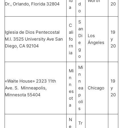
id
Worth
Dr., Orlando, Florida 32804
d
20
a
o
S
C
an
Iglesia de Dios Pentecostal
ali
19
Di
Los
M.I. 3525 University Ave San
fo
y
e
Ángeles
Diego, CA 92104
rn
20
g
ia
o
Mi
Mi
n
n
«Waite House» 2323 11th
n
19
n
Ave. S. Minneapolis,
ea
Chicago
y
es
Minnesota 55404
p
20
ot
oli
a
s
N
Tr
e