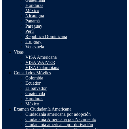
Guatemala
Honduras
México
Nicaragua
Panamá
Paraguay
Perú
Republica Dominicana
Uruguay
Venezuela
Visas
VISA Americana
VISA WAIVER
VISA Colombiana
Consulados Móviles
Colombia
Ecuador
El Salvador
Guatemala
Honduras
México
Examen Ciudadanía Americana
Ciudadanía americana por adopción
Ciudadanía Americana por Nacimiento
Ciudadanía americana por derivación