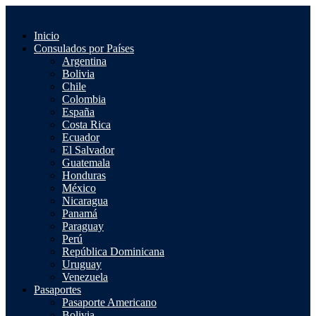
Saltar
al
Inicio
contenido
Consulados por Países
Argentina
Bolivia
Chile
Colombia
España
Costa Rica
Ecuador
El Salvador
Guatemala
Honduras
México
Nicaragua
Panamá
Paraguay
Perú
República Dominicana
Uruguay
Venezuela
Pasaportes
Pasaporte Americano
Bolivia