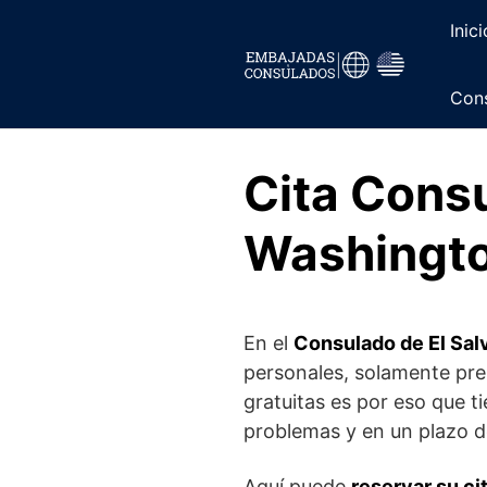
Saltar
Inici
al
contenido
Cons
Cita Consu
Washingt
En el
Consulado de El Sal
personales, solamente pres
gratuitas es por eso que ti
problemas y en un plazo d
Aquí puede
reservar su ci