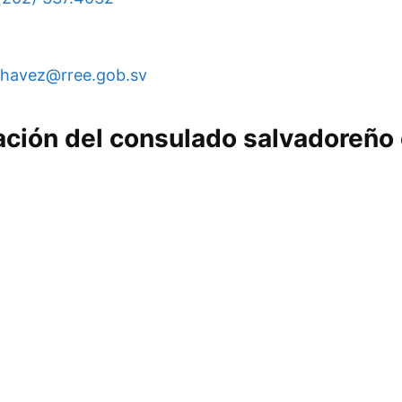
havez@rree.gob.sv
cación del consulado salvadoreñ