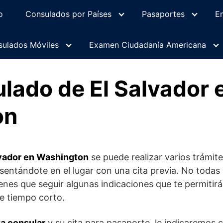
o
Consulados por Países
Pasaportes
E
ulados Móviles
Examen Ciudadanía Americana
lado de El Salvador 
on
vador en Washington
se puede realizar varios trámit
entándote en el lugar con una cita previa. No todas 
enes que seguir algunas indicaciones que te permitirán
e tiempo corto.
ta consular
y su cita para pasaporte, le indicaremos c