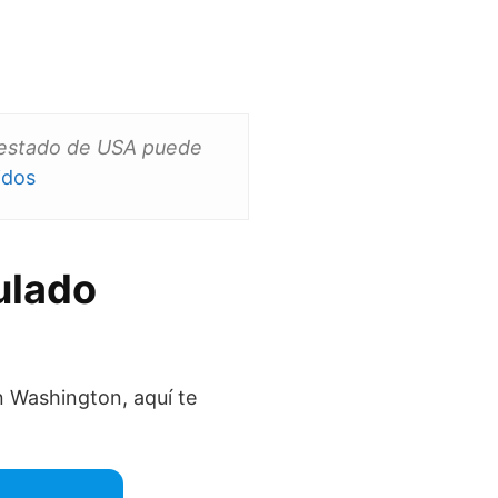
n estado de USA puede
idos
ulado
n Washington, aquí te