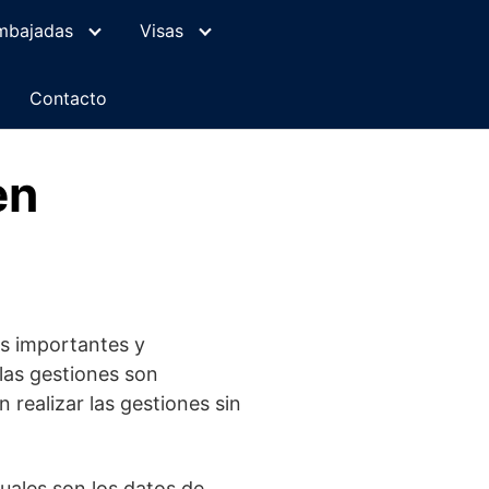
mbajadas
Visas
Contacto
en
es importantes y
las gestiones son
 realizar las gestiones sin
uales son los datos de