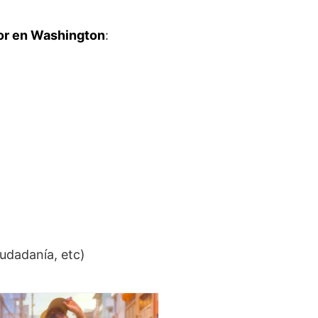
dor en Washington
:
iudadanía, etc)