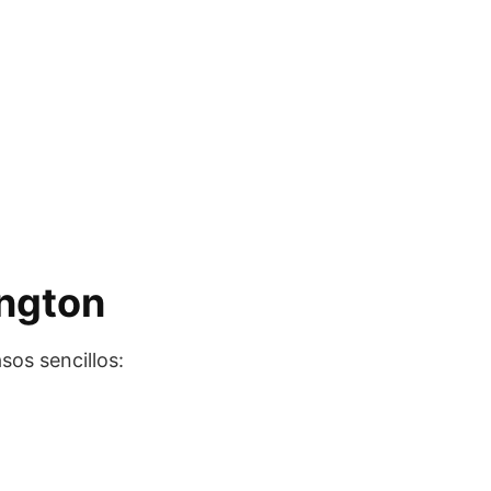
ington
os sencillos: