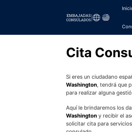
Saltar
Inici
al
contenido
Cons
Cita Cons
Si eres un ciudadano espa
Washington
, tendrá que p
para realizar alguna gesti
Aquí le brindaremos los d
Washington
y recibir el 
solicitar cita para servici
consulado.