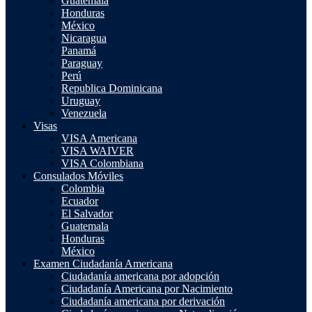
Guatemala
Honduras
México
Nicaragua
Panamá
Paraguay
Perú
Republica Dominicana
Uruguay
Venezuela
Visas
VISA Americana
VISA WAIVER
VISA Colombiana
Consulados Móviles
Colombia
Ecuador
El Salvador
Guatemala
Honduras
México
Examen Ciudadanía Americana
Ciudadanía americana por adopción
Ciudadanía Americana por Nacimiento
Ciudadanía americana por derivación