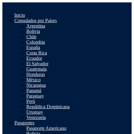
Saltar
al
Inicio
contenido
Consulados por Países
Argentina
Bolivia
Chile
Colombia
España
Costa Rica
Ecuador
El Salvador
Guatemala
Honduras
México
Nicaragua
Panamá
Paraguay
Perú
República Dominicana
Uruguay
Venezuela
Pasaportes
Pasaporte Americano
Bolivia