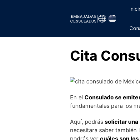
Saltar
Inici
al
contenido
Cons
Cita Cons
En el
Consulado se emit
fundamentales para los mex
Aquí, podrás
solicitar una
necesitara saber también 
podrás ver
cuáles son los