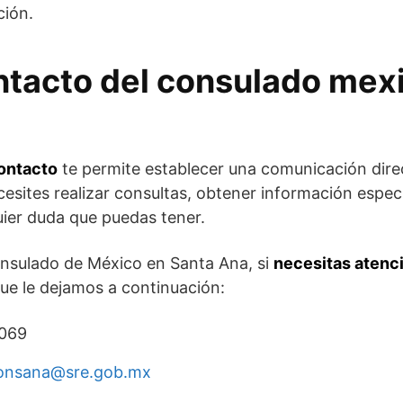
ción.
ntacto del consulado mex
ontacto
te permite establecer una comunicación dire
sites realizar consultas, obtener información especí
quier duda que puedas tener.
onsulado de México en Santa Ana, si
necesitas atenci
ue le dejamos a continuación:
3069
onsana@sre.gob.mx