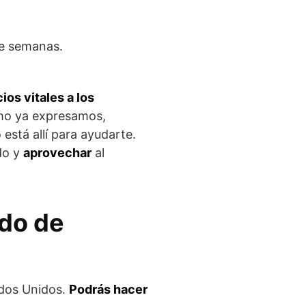
e semanas.
ios vitales a los
ómo ya expresamos,
 está allí para ayudarte.
do y
aprovechar
al
ado de
ados Unidos.
Podrás hacer