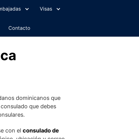
mbajadas
Visas
Contacto
ica
adanos dominicanos que
l consulado que debes
onsulares.
se con el
consulado de
ónico, ubicación y correo