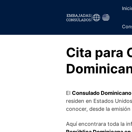
Saltar
Inici
al
contenido
Cons
Cita para
Dominican
El
Consulado Dominicano
residen en Estados Unidos
conocer, desde la emisión
Aquí encontrara toda la i
República Dominicana en