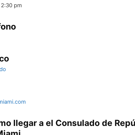
a 2:30 pm
fono
ico
.do
miami.com
mo llegar a el Consulado de Repú
Miami