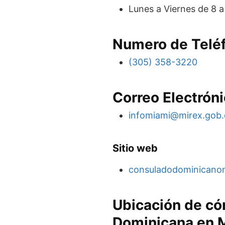
Lunes a Viernes de 8 
Numero de Telé
(305) 358-3220
Correo Electrón
infomiami@mirex.gob
Sitio web
consuladodominicano
Ubicación de có
Dominicana en 