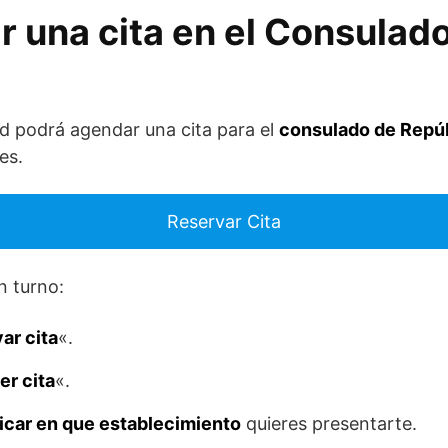
 una cita en el Consulad
ed podrá agendar una cita para el
consulado de Repú
es.
Reservar Cita
n turno:
ar cita
«.
er cita
«.
icar en que establecimiento
quieres presentarte.