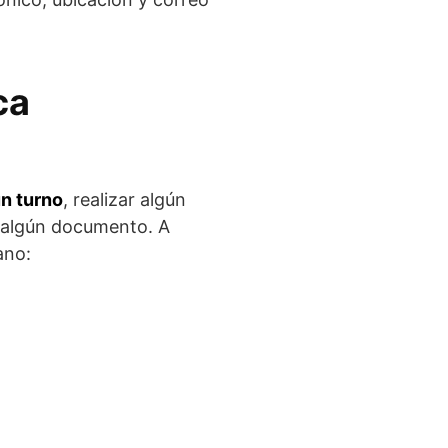
ca
un turno
, realizar algún
e algún documento. A
ano: