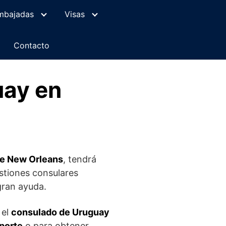
mbajadas
Visas
Contacto
uay en
de New Orleans
, tendrá
gestiones consulares
gran ayuda.
 el
consulado de Uruguay
porte
o para obtener