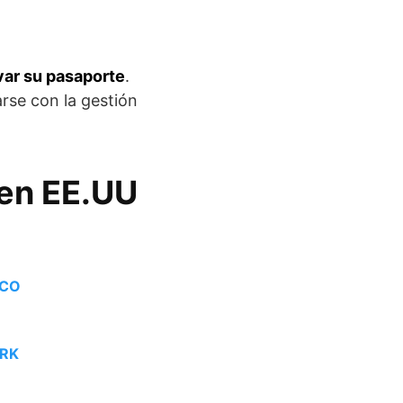
var su pasaporte
.
rse con la gestión
en EE.UU
SCO
ORK