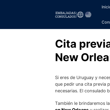
Saltar
Inici
al
contenido
Cons
Cita prev
New Orlea
Si eres de Uruguay y neces
que pedir una cita previa p
necesarias. El consulado 
También le brindaremos la
en New Orleans
y realizar