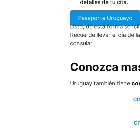
detalles de tu cita.
Pasaporte Uruguayo
Listo, de esta forma senci
Recuerde llevar el día de la
consular.
Conozca mas
Uruguay también tiene
co
CI
CI