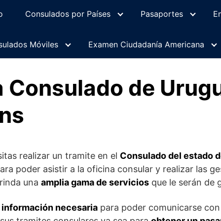
o
Consulados por Países
Pasaportes
E
ulados Móviles
Examen Ciudadanía Americana
ia Consulado de Urug
ns
itas realizar un tramite en el
Consulado del estado 
ara poder asistir a la oficina consular y realizar las 
brinda una
amplia gama de servicios
que le serán de 
información necesaria
para poder comunicarse con
 sus tramites consulares ya sea para
obtener un pasa