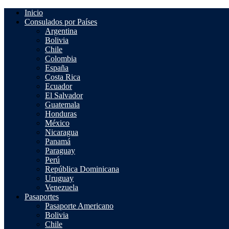
Saltar
Inicio
al
Consulados por Países
contenido
Argentina
Bolivia
Chile
Colombia
España
Costa Rica
Ecuador
El Salvador
Guatemala
Honduras
México
Nicaragua
Panamá
Paraguay
Perú
República Dominicana
Uruguay
Venezuela
Pasaportes
Pasaporte Americano
Bolivia
Chile