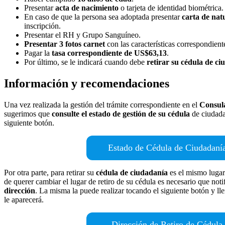
Presentar
acta de nacimiento
o tarjeta de identidad biométrica.
En caso de que la persona sea adoptada presentar
carta de nat
inscripción.
Presentar el RH y Grupo Sanguíneo.
Presentar 3 fotos carnet
con las características correspondient
Pagar la
tasa correspondiente de US$63,13
.
Por último, se le indicará cuando debe
retirar su cédula de c
Información y recomendaciones
Una vez realizada la gestión del trámite correspondiente en el
Consul
sugerimos que
consulte el estado de gestión de su cédula
de ciudada
siguiente botón.
Estado de Cédula de Ciudadaní
Por otra parte, para retirar su
cédula de ciudadanía
es el mismo lugar 
de querer cambiar el lugar de retiro de su cédula es necesario que not
dirección
. La misma la puede realizar tocando el siguiente botón y ll
le aparecerá.
Dirección de Retiro de Cédula