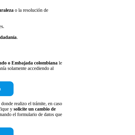
uraleza
o la resolución de
es.
iudadanía
.
ado o Embajada colombiana
le
nía solamente accediendo al
a
donde realizo el trámite, en caso
ifique y
solicite un cambio de
enando el formulario de datos que