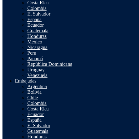
Costa Rica
Colombia
El Salvador
España
Ecuador
Guatemala
Honduras
Mexico
Nicaragua
Peru
Panamá
República Dominicana
Uruguay
Venezuela
Embajadas
Argentina
Bolivia
Chile
Colombia
Costa Rica
Ecuador
España
El Salvador
Guatemala
Honduras