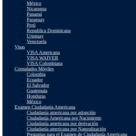
México
Nicaragua
Panamá
Paraguay
Perú
Republica Dominicana
Uruguay
Venezuela
Visas
VISA Americana
VISA WAIVER
VISA Colombiana
Consulados Móviles
Colombia
Ecuador
El Salvador
Guatemala
Honduras
México
Examen Ciudadanía Americana
Ciudadanía americana por adopción
Ciudadanía Americana por Nacimiento
Ciudadanía americana por derivación
Ciudadanía americana por Naturalización
Preguntas para el Examen de Ciudadanía Americana