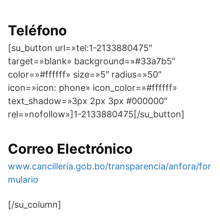
Teléfono
[su_button url=»tel:1-2133880475″
target=»blank» background=»#33a7b5″
color=»#ffffff» size=»5″ radius=»50″
icon=»icon: phone» icon_color=»#ffffff»
text_shadow=»3px 2px 3px #000000″
rel=»nofollow»]1-2133880475[/su_button]
Correo Electrónico
www.cancilleria.gob.bo/transparencia/anfora/for
mulario
[/su_column]