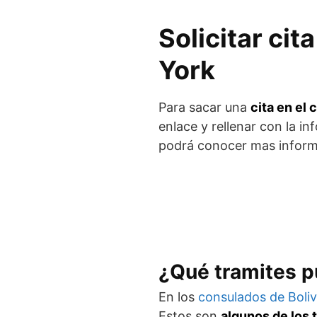
Solicitar ci
York
Para sacar una
cita en el
enlace y rellenar con la 
podrá conocer mas inform
¿Qué tramites pu
En los
consulados de Boli
Estos son
algunos de los 