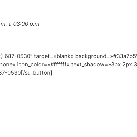
.m. a 03:00 p.m.
12) 687-0530″ target=»blank» background=»#33a7b5″ 
phone» icon_color=»#ffffff» text_shadow=»3px 2px 
687-0530[/su_button]