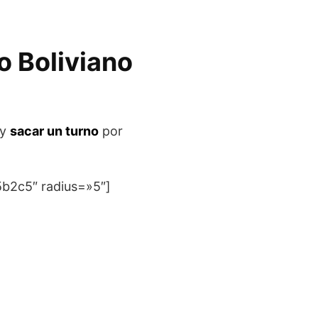
o Boliviano
 y
sacar un turno
por
5b2c5″ radius=»5″]