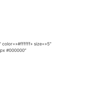
color=»#ffffff» size=»5″
3px #000000″