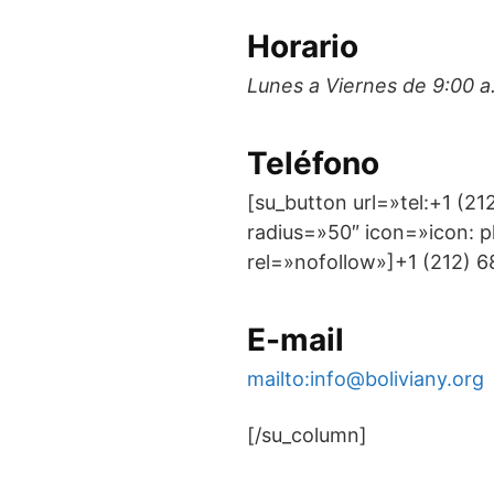
Horario
Lunes a Viernes de 9:00 a
Teléfono
[su_button url=»tel:+1 (2
radius=»50″ icon=»icon: 
rel=»nofollow»]+1 (212) 
E-mail
mailto:info@boliviany.org
[/su_column]