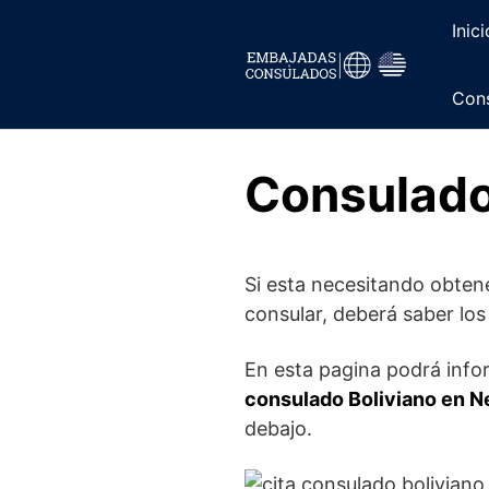
Saltar
Inici
al
contenido
Cons
Consulado
Si esta necesitando obtene
consular, deberá saber los
En esta pagina podrá infor
consulado Boliviano en N
debajo.