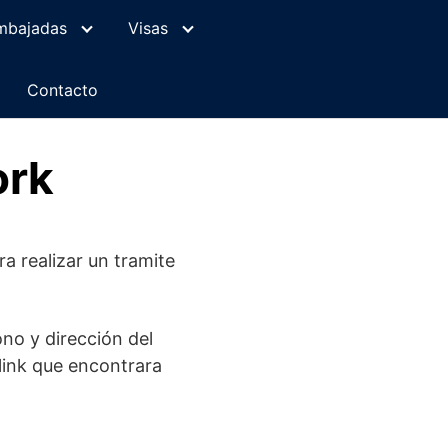
mbajadas
Visas
Contacto
ork
a realizar un tramite
no y dirección del
 link que encontrara