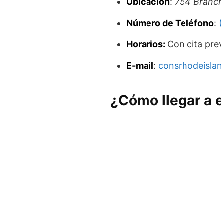
Ubicación
:
754 Branch
Número de Teléfono
:
Horarios:
Con cita prev
E-mail
:
consrhodeisla
¿Cómo llegar a 