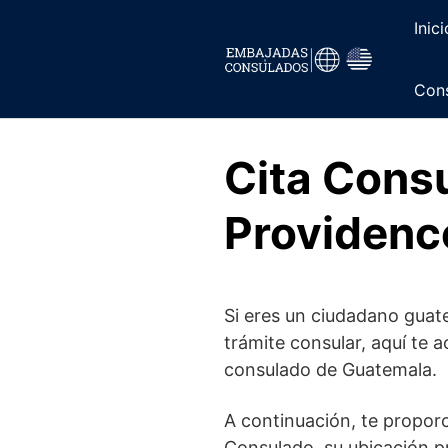
Saltar
Inici
al
contenido
Cons
Cita Cons
Providenc
Si eres un ciudadano guat
trámite consular, aquí te 
consulado de Guatemala.
A continuación, te propor
Consulado, su ubicación pr