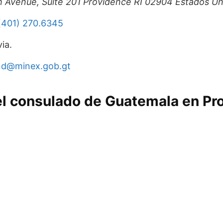
 Avenue, Suite 201 Providence RI 02904 Estados Un
(401) 270.6345
ia.
nd@minex.gob.gt
el consulado de Guatemala en Pr