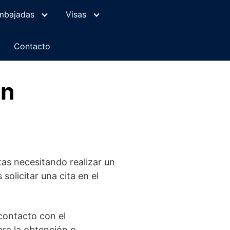
mbajadas
Visas
Contacto
en
as necesitando realizar un
olicitar una cita en el
contacto con el
ara la obtención o