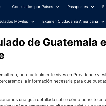
o
Consulados por Países
Pasaportes
E
ulados Móviles
Examen Ciudadanía Americana
ulado de Guatemala 
e
emalteco, pero actualmente vives en Providence y est
acercaremos la información necesaria para que puedas s
cionamos una guía detallada sobre cómo ponerte en 
ecisa y cómo asegurar una cita para asistir, ya sea p